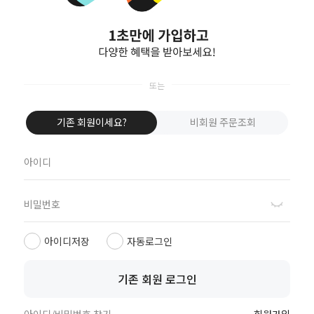
회원가입
기존 회원이세요?
비회원 주문조회
ISSIS COSMETIC
070-8657-0711
고객문의
10:30 - 16:30
카카오톡 채널 문의
7979-84-36654
뱅킹안내
아이디저장
자동로그인
예금주 : 진용민
은행명 : 카카오뱅크
기존 회원 로그인
아이디/비밀번호 찾기
회원가입
회사소개
이용약관
개인정보취급방침
이용안내