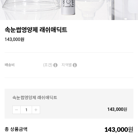
속눈썹영양제 래쉬애딕트
143,000
원
배송비
(조건)
지역별
속눈썹영양제 래쉬애딕트
143,000
원
143,000
원
총 상품금액