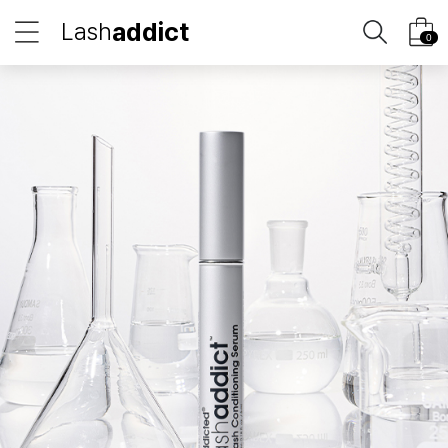
addict
Lash
0